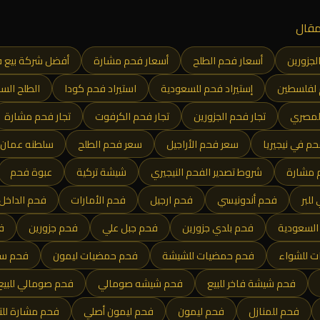
قال
لجزورين
أسعار فحم الطلح
أسعار فحم مشارة
أفضل شركة بيع 
 لفلسطين
إستيراد فحم للسعودية
استيراد فحم كودا
الطلح الس
المصري
تجار فحم الجزورين
تجار فحم الكرفوت
تجار فحم مشارة
م في نيجيريا
سعر فحم الأراجيل
سعر فحم الطلح
سلطنه عمان
 مشارة
شروط تصدير الفحم النيجيري
شيشة تركية
عبوة فحم
للبر
فحم أندونيسي
فحم ارجيل
فحم الأمارات
فحم الداخل
السعودية
فحم بلدي جزورين
فحم جبل علي
فحم جزورين
ف
 للشواء
فحم حمضيات للشيشة
فحم حمضيات ليمون
فحم س
فحم شيشة فاخر للبيع
فحم شيشه صومالي
فحم صومالي للبيع 
فحم للمنازل
فحم ليمون
فحم ليمون أصلي
فحم مشارة للت