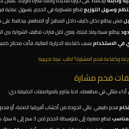
ية وثابتة
بيحافظ على حرارة شديدة وثابتة لفترة طويلة، عشان تق
ظم وسهل التوزيع
قطع متساوية في الحجم، بتسهل عملية فرد
يل
مش بيطلع دخان كثيف داخل المطبخ أو المطعم، بيحافظ على ج
دود
بيطلع نسبة رماد قليلة، يعني تقل فترات تنظيف الشواية بين ال
 في الاستخدام
بسبب كفاءته الحرارية العالية، فأنت محتاج كم
رعة وكفاءة فحم المشارة؟ اطلب عينة تجريبية
ات فحم مشارة
داء مثالي في مطعمك، احنا بنلتزم بالمواصفات الدقيقة دي:
لخام
فحم طبيعي عالي الجودة من أخشاب أفريقيا الصلبة، أو فح
لمناسب
قطع صغيرة إلى متوسطة الحجم (من 3 سم إلى 6 سم)، سهلة الاستخدام في الشوايات التجارية.