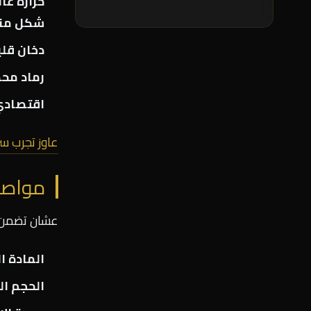
حرارة عال
شكل منت
دخان قل
رماد مح
اقتصادي
عاوز تجرب س
مواصف
عشان تضمن أ
المادة ا
الحجم ا