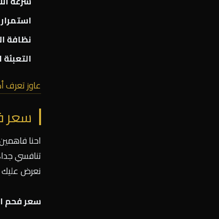
سرعة ال
استمراري
نظافة ال
التعبئة 
عاوز تعرف أ
سعر ف
احنا فاهمين
تنافسي جدا، 
نعرض عليك أ
سعر فحم ال