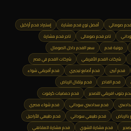
فحم صومالي
أفضل نوع فحم مشارة
إستيراد فحم أراكيل
وداني
تاجر فحم صومالى
تاجر فحم مشارة
جونية فحم
سعر الفحم داخل الصومال
شركات الفحم الأفريقي
شركات الفحم في مصر
فحم آيين
فحم أصابع نيجيري
فحم أفريقي شواء
فحم الفاخر
فحم برتقال الرياض
حم جنوب افريقي للتصدير
فحم حمضيات كرفوت
دادسي
فحم سدادسي سوداني
فحم شواء مصري
بالرياض
فحم طبيعي سوداني
فحم طبيعي للأراجيل
صدير
فحم مشارة للشوي
فحم مشارة للمقاهي