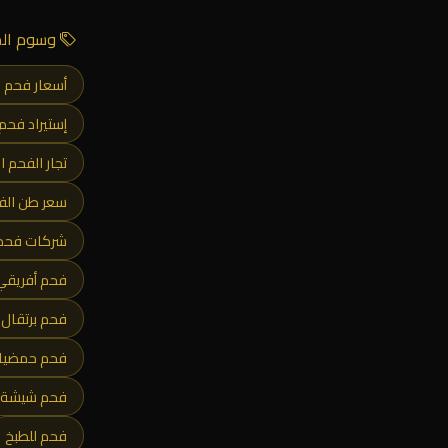
وسوم الم
أسعار فحم ا
إستيراد فحم
تجار الفحم 
سعر طن الفح
شركات فحم
فحم أفريقي 
فحم برتقال 
فحم حمضيات
فحم شيشة
فحم للطبخ