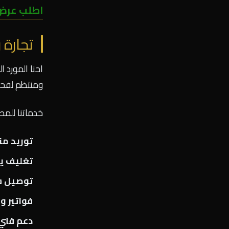
اطلب عرض 
تجارة 
احنا المورد 
ومنتظم لفحم 
خدماتنا للمطا
توريد م
تغليف ي
توصيل س
فواتير 
دعم فني