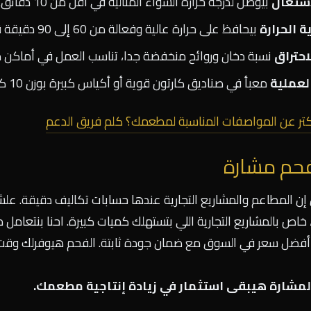
اشتعال
بيوصل لدرجة حرارة الشواء المثالية في أقل من 10 دقائق.
ة الحرارة
بيحافظ على حرارة عالية وفعالة من 60 إلى 90 دقيقة قبل ما يحتاج إضافة فحم جديد.
احتراق
نسبة دخان وروائح منخفضة جدا، تناسب العمل في أماكن
العملية
معبأ في صناديق كارتون قوية أو أكياس كبيرة بوزن 10 كيلو أو 15 كيلو، تناسب الاستهلاك اليومي للمطاعم.
كتر عن المواصفات المناسبة لمطعمك؟ كلم فريق الدعم
حم مشارة
 إن المطاعم والمشاريع التجارية عندها حسابات تكاليف دقيقة. ع
خاص بالمشاريع التجارية اللي بتستهلك كميات كبيرة. احنا بنتعامل م
فضل سعر في السوق مع ضمان جودة ثابتة. الفحم هيوفرلك وق
مشارة هيبقى استثمار في زيادة إنتاجية مطعمك.