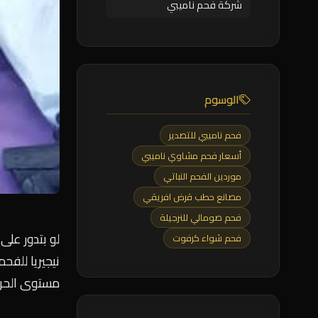
شركة فحم ناميبي
الوسوم
فحم ناميبي للتصدير
أسعار فحم مشاوي ناميبي
موردين الفحم النباتي
مصانع حطب قرض افريقي
فحم صومالي للنرجيلة
لو بتدور على
فحم شواء كرفوت
نيجيريا للف
مستوى الحرار