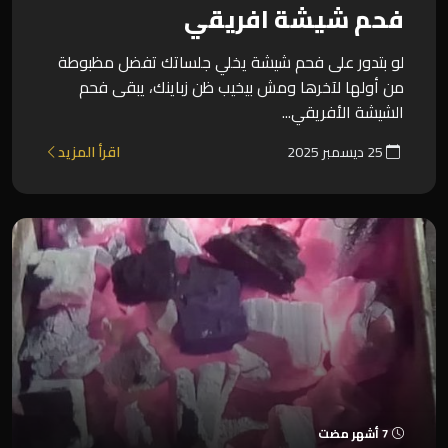
فحم شيشة افريقي
لو بتدور على فحم شيشة يخلي جلساتك تفضل مظبوطة
من أولها لآخرها ومش بيخيب ظن زباينك، يبقى فحم
الشيشة الأفريقي...
25 ديسمبر 2025
اقرأ المزيد
7 أشهر مضت