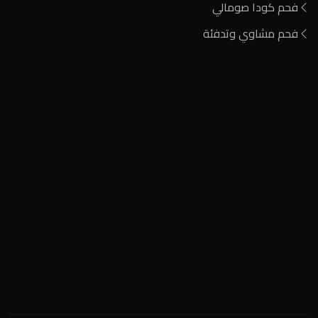
فحم كودا صومالي
فحم مشاوي وتدفئة
المنطقة الصناعية
+2 0122 929 2020
info@nigeria-charcoal.com