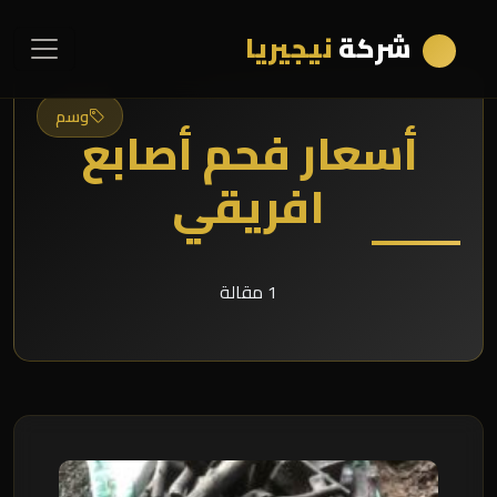
شركة
نيجيريا
وسم
أسعار فحم أصابع
افريقي
1 مقالة