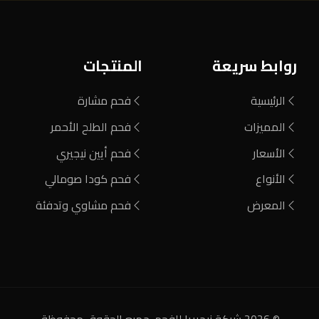
روابط سريعة
المنتجات
الرئيسية
فحم مشارة
المميزات
فحم الطلح الأحمر
الأسعار
فحم أيين نيجيري
الأنواع
فحم كودا صومالي
المعرض
فحم مشاوي وتدفئة
© 2026 شركة نيجيريا للفحم. جميع الحقوق محفوظة.