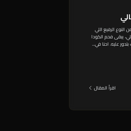
لي
 النوع الرفيع اللي
ي، يبقى فحم الكودا
دور عليه. احنا في...
اقرأ المقال