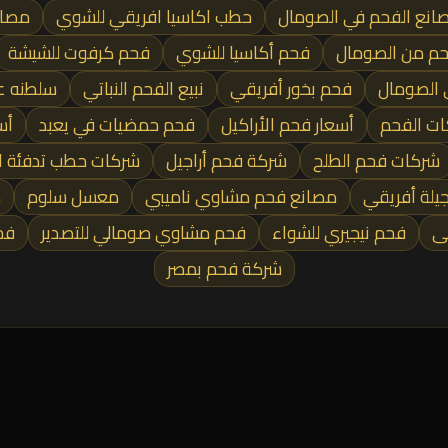
انع الفحم في الصومال
حطب اكاسيا افريقي للشوي
مصان
م من الصومال
فحم أكاسيا للشوي
فحم كرفوت للشيشة
ي الصومال
فحم بخور أفريقي
نبيع الفحم النباتي
سلطنه ع
ت الفحم
أسعار فحم الأراكيل
فحم حمضيات في يعبد
أس
شركات فحم الطلح
شركة فحم أراجيل
شركات حطب تدفئة ا
يلة أفريقي
مصانع فحم مشاوي ناميبي
معسل سلوم
ص
ى
فحم نيجيري للشواء
فحم مشاوي صومالي للتصدير
فح
شركة فحم بمصر