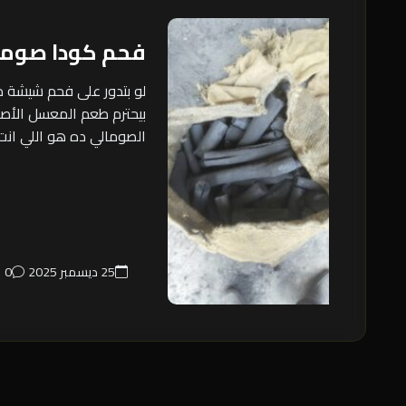
فحم كودا صوما
لو بتدور على فحم شيشة من
بيحترم طعم المعسل الأصل
الصومالي ده هو اللي انت بت
25 ديسمبر 2025
0