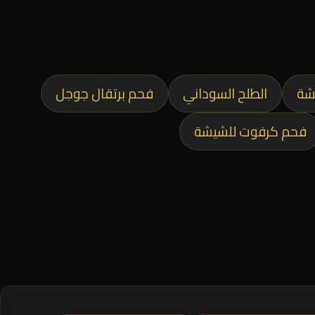
شة
الطلح السوداني
فحم برتقال جوجل
فحم كرفوت للشيشة