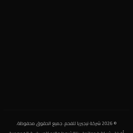
المنطقة الصناعية
+2 0122 929 2020
info@nigeria-charcoal.com
© 2026 شركة نيجيريا للفحم. جميع الحقوق محفوظة.