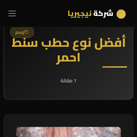
شركة
نيجيريا
وسم
أفضل نوع حطب سنط
احمر
1 مقالة