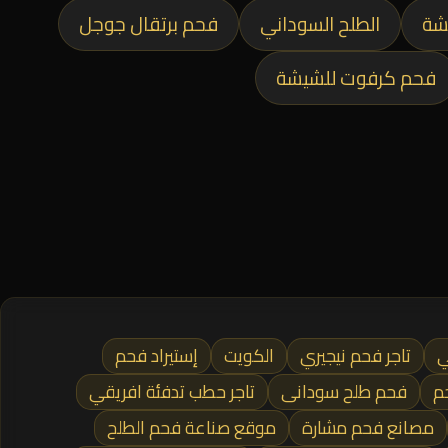
شة
الطلح السوداني
فحم برتقال جوجل
فحم كرفوت للشيشة
ي
تاجر فحم نيجيري
الكويت
إستيراد فحم
م
فحم طلح سودانى
تاجر حطب تدفئة افريقي
مصانع فحم مشارة
موقع صناعة فحم الطلح