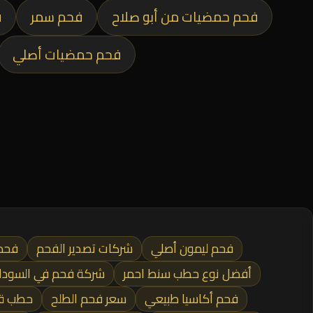
فحم حمضيات من أبو صلاح
فحم سمر
ف
فحم حمضيات أصلي
فحم ليمون أصلي
شركات تصدير الفحم
فحم
أفضل نوع حطب سنط احمر
شركة فحم في السودا
فحم أكاسيا طبيعي
سعر فحم الطلح
حطب قر