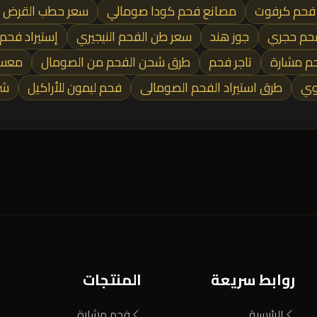
 فحم كرفوت
مصانع فحم كودا صومالي
سعر حطب القرض
حم حجري
جوز هند
سعر طن الفحم النيجيري
إستيراد فحم ل
م مشارة
تاجر فحم
طرق شحن الفحم من الصومال
معسل 
وي
طرق استيراد الفحم الصومالى
فحم ليمون للأراكيل
شر
روابط سريعة
المنتجات
الرئيسية
فحم مشارة