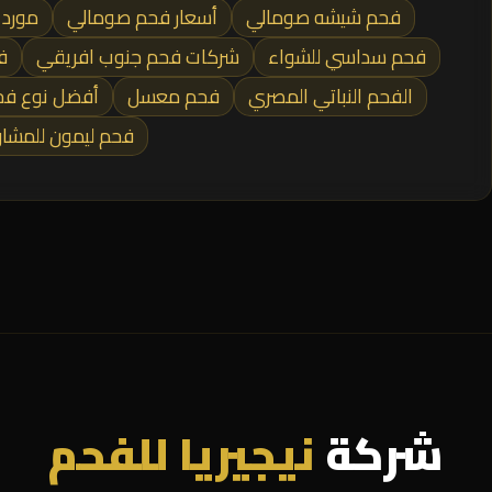
فحم شيشه صومالي
أسعار فحم صومالي
مورد
فحم سداسي للشواء
شركات فحم جنوب افريقي
ف
الفحم النباتي المصري
فحم معسل
أفضل نوع فح
فحم ليمون للمشا
شركة
نيجيريا للفحم