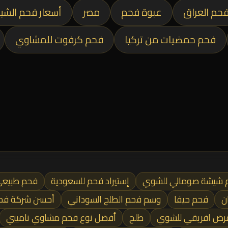
حم العراق
عبوة فحم
مصر
أسعار فحم الشي
فحم حمضيات من تركيا
فحم كرفوت للمشاوي
 شيشة صومالي للشوي
إستيراد فحم للسعودية
فحم طبيع
ن
فحم حيفا
وسم فحم الطلح السوداني
أحسن شركة فح
ض افريقي للشوي
طلح
أفضل نوع فحم مشاوي ناميبي