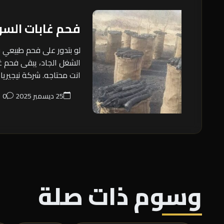
فحم غابات السو
لو بتدور على فحم طبيعي
الشغل الجاد، يبقى فحم غ
انت محتاجه. شركة نيجيريا 
25 ديسمبر 2025
0
وسوم ذات صلة