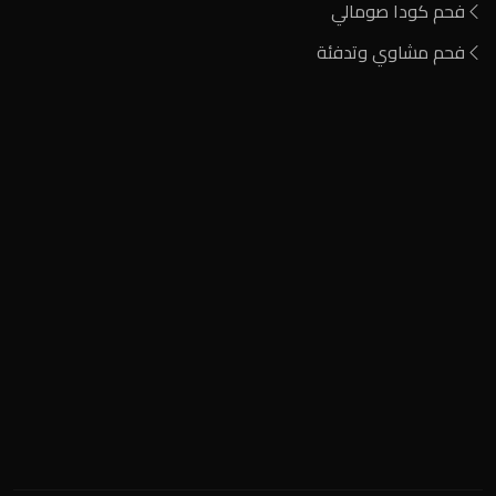
فحم كودا صومالي
فحم مشاوي وتدفئة
المنطقة الصناعية
+2 0122 929 2020
info@nigeria-charcoal.com