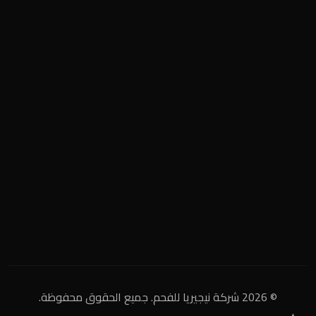
فحم مشاوي وتدفئة
المنطقة الصناعية
+2 0122 929 2020
info@nigeria-charcoal.com
© 2026 شركة نيجيريا للفحم. جميع الحقوق محفوظة.