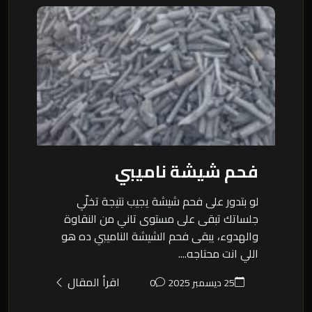
فحم شيشة ناميبي
لو بتدور على فحم شيشة يجيب نتيجة تخلّي
جلساتك تبقى على مستوى تاني من النقاوة
والهدوء، يبقى فحم الشيشة الناميبي ده هو
اللي انت محتاجه....
اقرأ المقال
25 ديسمبر 2025
0