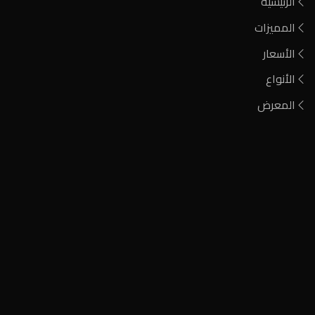
الرئيسية
المميزات
الأسعار
الأنواع
المعرض
فحم مشارة
فحم الطلح الأحمر
فحم أيين نيجيري
فحم كودا صومالي