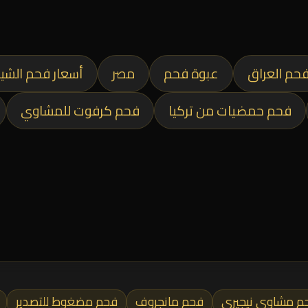
حم العراق
عبوة فحم
مصر
أسعار فحم الشي
فحم حمضيات من تركيا
فحم كرفوت للمشاوي
م مشاوي نيجيري
فحم مانجروف
فحم مضغوط للتصدير