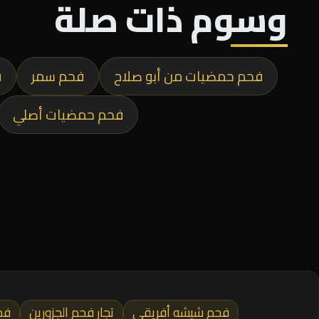
وسوم ذات صلة
فحم حمضيات من أبو صلاح
فحم سمر
ف
فحم حمضيات أصلي
فحم شيشه أفريقي
تجار فحم الجزورين
فح