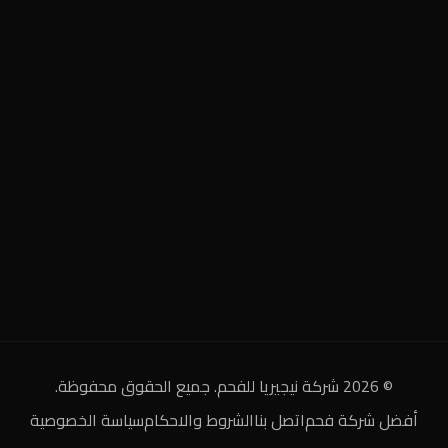
الرئيسية
فحم مشارة
المميزات
فحم الطلح الأحمر
الأسعار
فحم أيين نيجيري
الأنواع
فحم كودا صومالي
المعرض
فحم مشاوي وتدفئة
© 2026 شركة نيجيريا للفحم. جميع الحقوق محفوظة.
أفضل شركة فحم
اتصل بنا
الشروط والاحكام
سياسة الخصوصية