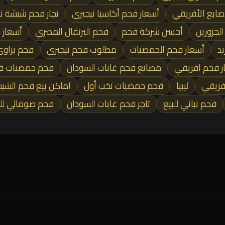
صابع الأفريقي
أسعار فحم أكاسيا نيجيري
تجار فحم شيشة ن
لجزورين
أحسن شركة فحم
فحم البرتقال المصري
أسعار
بد
أسعار فحم الحمضيات
مطلوب فحم نيجيري
فحم براو
ر فحم افريقي
مصانع فحم غابات السودان
فحم حمضيات في
فريقي
ليبيا
فحم حمضيات نخب أول
اماكن بيع فحم الشي
فحم نباتي للبيع
تاجر فحم غابات السودان
فحم صومالي ل