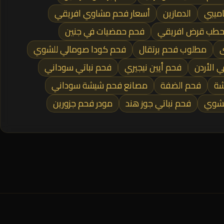
اميبي
الدمازين
أسعار فحم مشاوي افريقي
 حطب قرض افريقي
فحم حمضيات في جنين
ى
مطلوب فحم برتقال
فحم كودا صومالي للشوي
 الأردن
فحم أيين نيجيري
فحم نباتي سوداني
شة
فحم الضفة
مصانع فحم شيشة سوداني
لشوي
فحم نباتي جوز هند
مودر فحم جزورين