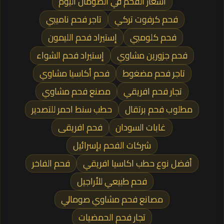
أسعار الفحم في الصومال اليوم
فحم كرفوت تركي
تاجر فحم ناميبي
فحم كلومبي
إستيراد فحم الليمون
فحم جزورين مشاوي
إستيراد فحم الشواء
تاجر فحم مضغوط
فحم أكاسيا مشاوي
تجار فحم افريقي
مصنع فحم مشاوي
مطلوب فحم برتقال
حطب سنط احمر للتصدير
غابات السودان
فحم افريقى
شركات الفحم بإسرائيل
أفضل نوع حطب اكاسيا افريقي
فحم الفاخر
فحم طبيعي للأراجيل
مصانع فحم مشاوي صومالي
تجار فحم الحمضيات