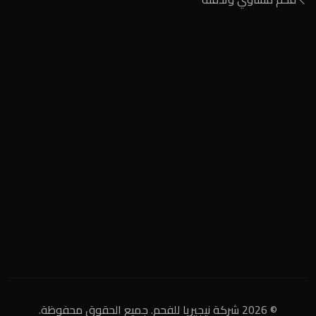
المنطقة الصناعية
+2 0122 929 2020
info@nigeria-charcoal.com
© 2026 شركة نيجيريا للفحم. جميع الحقوق محفوظة.