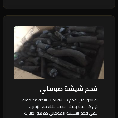
فحم شيشة صومالي
لو بتدور على فحم شيشة يجيب نتيجة مضمونة
في كل مرة ومش بيخيب ظنك مع الزباين،
يبقى فحم الشيشة الصومالي ده هو اختيارك