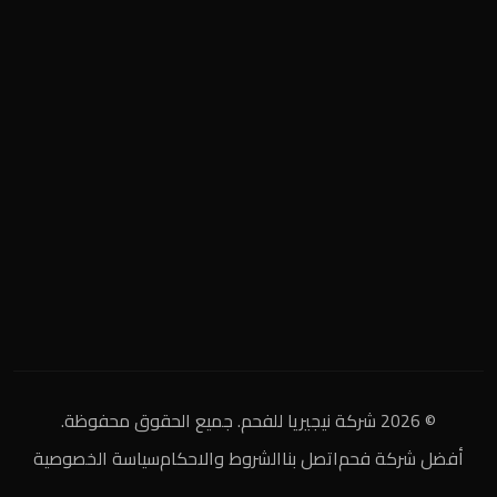
المنطقة الصناعية
+2 0122 929 2020
info@nigeria-charcoal.com
© 2026 شركة نيجيريا للفحم. جميع الحقوق محفوظة.
أفضل شركة فحم
اتصل بنا
الشروط والاحكام
سياسة الخصوصية