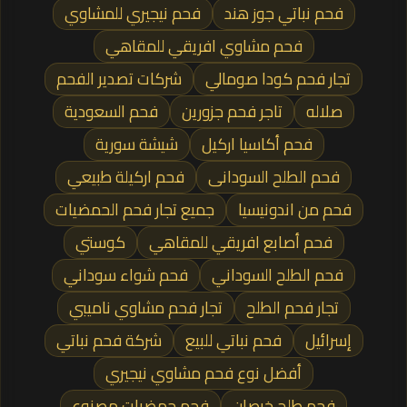
فحم نباتي جوز هند
فحم نيجيري للمشاوي
فحم مشاوي افريقي للمقاهي
تجار فحم كودا صومالي
شركات تصدير الفحم
صلاله
تاجر فحم جزورين
فحم السعودية
فحم أكاسيا اركيل
شيشة سورية
فحم الطلح السودانى
فحم اركيلة طبيعي
فحم من اندونيسيا
جميع تجار فحم الحمضيات
فحم أصابع افريقي للمقاهي
كوستي
فحم الطلح السوداني
فحم شواء سوداني
تجار فحم الطلح
تجار فحم مشاوي ناميبي
إسرائيل
فحم نباتي للبيع
شركة فحم نباتي
أفضل نوع فحم مشاوي نيجيري
فحم طلح خرصان
فحم حمضيات مصنوع