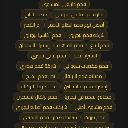
فحم طبيعي للمشاوي
تجار فحم صناعي افريقي
حطب للطبخ
أفضل نوع فحم الطلح الأحمر
إم القصر
شركة فحم نيجيري
فحم أكاسيا نيجيري
فحم للبيع
فحم القاهرة
إستيراد السودان
استيراد فحم
فحم نباتي نيجيري
فحم مكعبات سوداني
شركة فحم مصري
مصانع فحم البرتقال
تجار فحم الطلح
إستيراد فحم لفلسطين
فحم كودا للاركيلة
مصانع الفحم في نيجيريا
فحم برتقال فلسطين
فحم مشاوي أصلي
شركات فحم أصابع نيجيري
فحم بيروت
شروط تصدير الفحم النيجيري
وكلاء بيع فحم الشيشة
فحم أراكيل صومالي