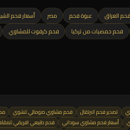
حم العراق
عبوة فحم
مصر
أسعار فحم الشي
فحم حمضيات من تركيا
فحم كرفوت للمشاوي
ي
تصدير فحم البرتقال
فحم مشاوي صومالي للشوي
مصا
ي
أسعار فحم مشاوي سوداني
فحم طبيعي افريقي للمقا