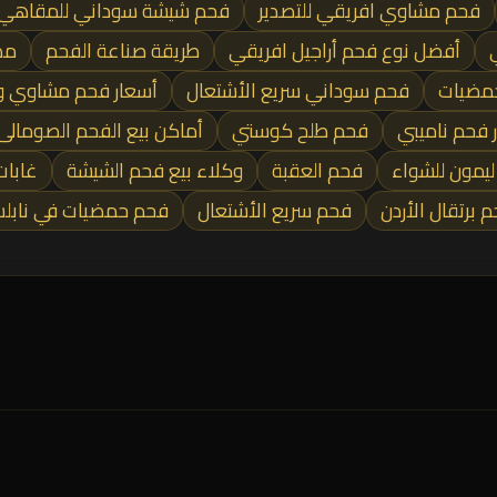
فحم مشاوي افريقي للتصدير
فحم شيشة سوداني للمقاهي
أفضل نوع فحم أراجيل افريقي
طريقة صناعة الفحم
مص
مضيات
فحم سوداني سريع الأشتعال
أسعار فحم مشاوي و
 فحم ناميبي
فحم طلح كوستي
أماكن بيع الفحم الصومالى
يمون للشواء
فحم العقبة
وكلاء بيع فحم الشيشة
غابات
 برتقال الأردن
فحم سريع الأشتعال
فحم حمضيات في نابل