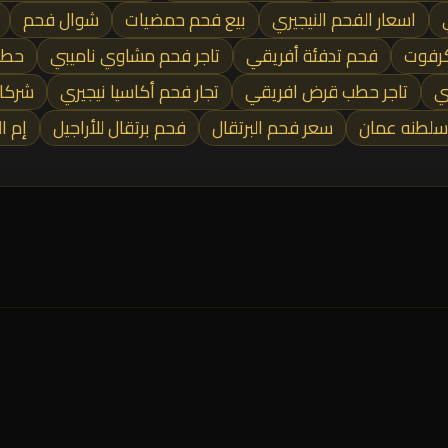
اسعار الفحم النيجيري
بيع فحم حمضيات
شوال فحم
رفوت
فحم تدفئة أفريقي
تاجر فحم مشاوي ناميبي
حطب
ي
تاجر حطب قرض افريقي
تجار فحم أكاسيا نيجيري
شركا
سلطنه عمان
سعر فحم البرتقال
فحم برتقال للأراجيل
إم ا