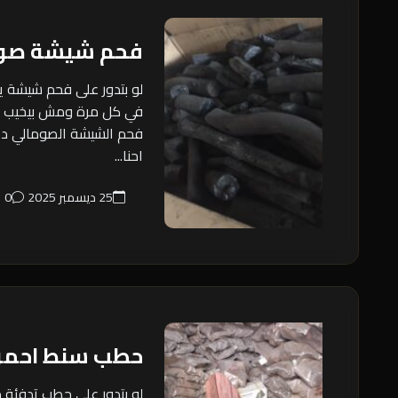
فحم شيشة صو
لو بتدور على فحم شيشة 
في كل مرة ومش بيخيب ظن
فحم الشيشة الصومالي ده 
احنا...
25 ديسمبر 2025
0
حطب سنط احمر
لو بتدور على حطب تدفئة م