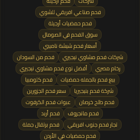
شركات
فحم أركيله
فحم صناعي افريقي للشوي
فحم حمضيات أرجيلة
سوق الفحم في الصومال
أسعار فحم شيشة ناميبي
شركات فحم مشاوي نيجيري
فحم من السودان
رخام مصري
أفضل نوع فحم مشاوي نيجيري
بيع فحم بالجمله حمضيات
فحم كلومبيا
شركة فحم بنيجيريا
سعر فحم الجزورين
فحم طلح خرصان
عبوات فحم الكرفوت
فحم مانجروف
فحم أربد
تجار فحم جنوب افريقي
فحم برتقال جملة
فحم حمضيات في الأردن