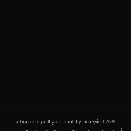
المنطقة الصناعية
+2 0122 929 2020
info@nigeria-charcoal.com
© 2026 شركة نيجيريا للفحم. جميع الحقوق محفوظة.