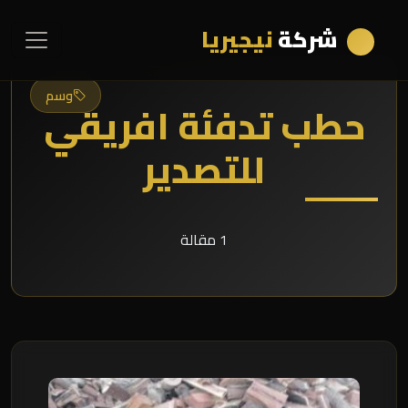
شركة
نيجيريا
وسم
حطب تدفئة افريقي
للتصدير
1 مقالة