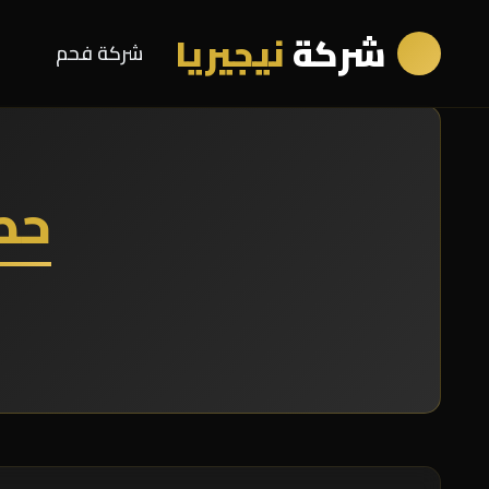
شركة
نيجيريا
شركة فحم
حط