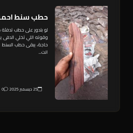
حطب سنط احمر
لو بتدور على حطب تدفئة م
وقوته اللي تخلي الدفى 
حاجة، يبقى حطب السنط ال
انت...
25 ديسمبر 2025
0