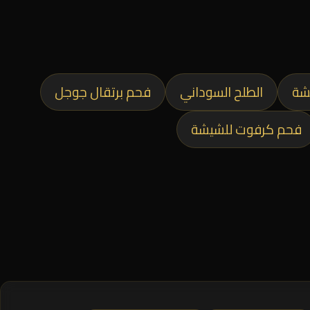
شة
الطلح السوداني
فحم برتقال جوجل
فحم كرفوت للشيشة