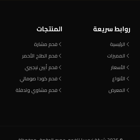
روابط سريعة
المنتجات
الرئيسية
فحم مشارة
المميزات
فحم الطلح الأحمر
الأسعار
فحم أيين نيجيري
الأنواع
فحم كودا صومالي
المعرض
فحم مشاوي وتدفئة
© 2026 شركة نيجيريا للفحم. جميع الحقوق محفوظة.