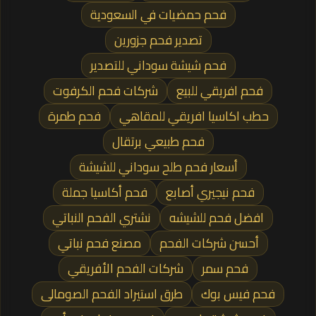
فحم حمضيات في السعودية
تصدير فحم جزورين
فحم شيشة سوداني للتصدير
فحم افريقي للبيع
شركات فحم الكرفوت
حطب اكاسيا افريقي للمقاهي
فحم طمرة
فحم طبيعي برتقال
أسعار فحم طلح سوداني للشيشة
فحم نيجيري أصابع
فحم أكاسيا جملة
افضل فحم للشيشه
نشتري الفحم النباتي
أحسن شركات الفحم
مصنع فحم نباتي
فحم سمر
شركات الفحم الأفريقي
فحم فيس بوك
طرق استيراد الفحم الصومالى