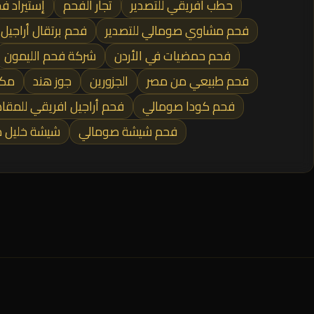
حطب افريقي للتصدير
تجار الفحم
إستيراد ف
فحم مشاوي صومالي للتصدير
فحم برتقال أراجيل
فحم حمضيات في الأردن
شركة فحم الليمون
فحم طبيعي من مصر
الجزورين
جوز هند
مكا
فحم كودا صومالي
فحم أراجيل افريقي للمق
فحم شيشة صومالي
شيشة خليل 