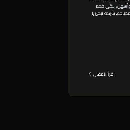
 وأسهل، يبقى فحم
حتاجه. شركة نيجيريا
اقرأ المقال