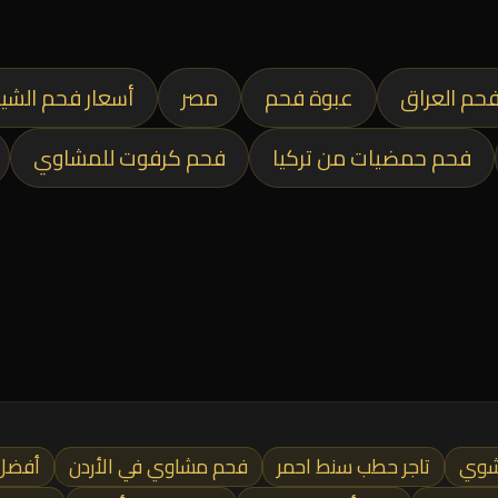
حم العراق
عبوة فحم
مصر
أسعار فحم الشي
فحم حمضيات من تركيا
فحم كرفوت للمشاوي
لشوي
تاجر حطب سنط احمر
فحم مشاوي في الأردن
أفضل 