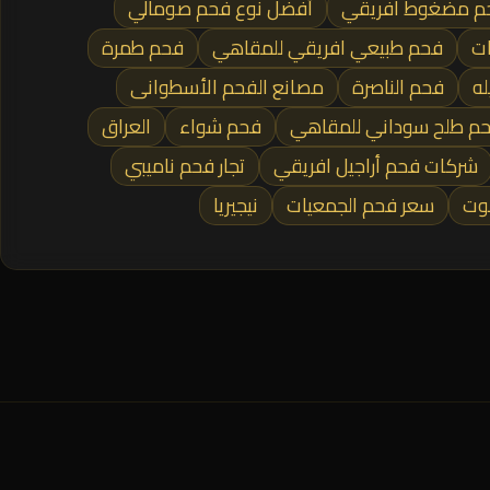
حم مضغوط افريقي
أفضل نوع فحم صومالي
ت
فحم طبيعي افريقي للمقاهي
فحم طمرة
له
فحم الناصرة
مصانع الفحم الأسطوانى
م طلح سوداني للمقاهي
فحم شواء
العراق
شركات فحم أراجيل افريقي
تجار فحم ناميبي
وت
سعر فحم الجمعيات
نيجيريا