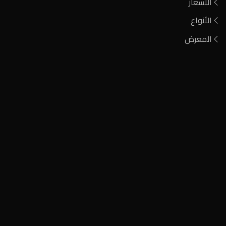
الأسعار
الأنواع
المعرض
فحم مشارة
فحم الطلح الأحمر
فحم أيين نيجيري
فحم كودا صومالي
فحم مشاوي وتدفئة