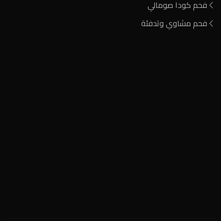
فحم كودا صومالي
فحم مشاوي وتدفئة
المنطقة الصناعية
+2 0122 929 2020
info@nigeria-charcoal.com