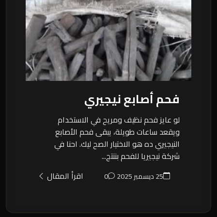
فحم أصابع نيجيري
لو عايز فحم نظيف ومريح في الاستخدام
ويقعد ساعات طويلة، يبقى فحم الأصابع
النيجيري ده هو الاختيار الصح ليك. احنا في
شركة نيجيريا للفحم بننتج...
اقرأ المقال
25 ديسمبر 2025
0