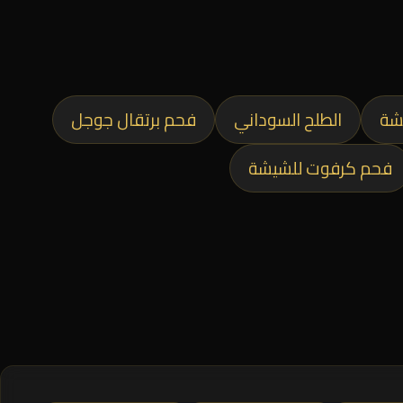
شة
الطلح السوداني
فحم برتقال جوجل
فحم كرفوت للشيشة