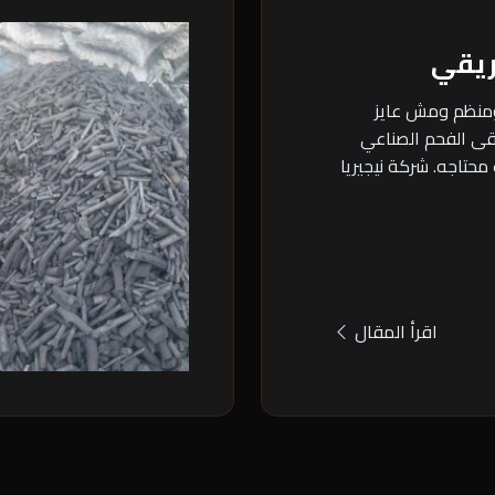
ريقي
ومنظم ومش عايز
بقى الفحم الصناعي
محتاجه. شركة نيجيريا
اقرأ المقال