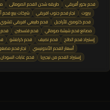
فحم بخور أفريقي
طريقه شحن الفحم الصومالى
مص
بيروت
تجار فحم جنوب افريقي
شركات بيع فحم أك
فحم كلومبي للأراجيل
فحم طبيعي افريقي للشوي
مصانع فحم شيشة صومالي
فحم فلسطين
فحم 
إستيراد فحم الطلح
فحم نضيف
فحم كرابتشو
فح
أسعار الفحم الأندونيسي
تجار فحم مضغو
إستيراد الفحم من نيجيريا
فحم غابات السودان