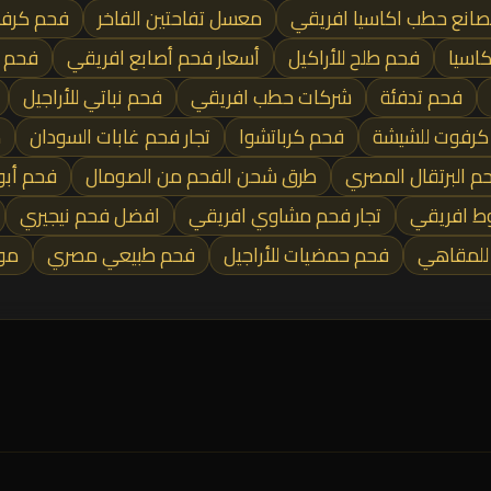
انع حطب اكاسيا افريقي
معسل تفاحتين الفاخر
فحم كرفو
اسيا
فحم طلح للأراكيل
أسعار فحم أصابع افريقي
فحم 
فحم تدفئة
شركات حطب افريقي
فحم نباتي للأراجيل
كرفوت للشيشة
فحم كرباتشوا
تجار فحم غابات السودان
م
م البرتقال المصري
طرق شحن الفحم من الصومال
فحم أبو
ط افريقي
تجار فحم مشاوي افريقي
افضل فحم نيجيري
 للمقاهي
فحم حمضيات للأراجيل
فحم طبيعي مصري
مو