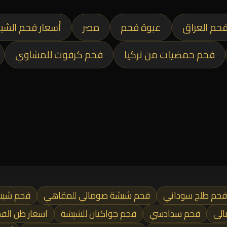
حم العراق
عبوة فحم
مصر
أسعار فحم الشي
فحم حمضيات من تركيا
فحم كرفوت للمشاوي
فحم طلح سوداني
فحم شيشة صومالي للمقاهي
فحم شيش
الى
فحم سدادسي
فحم جواكيان للشيشة
اسعار طن الف