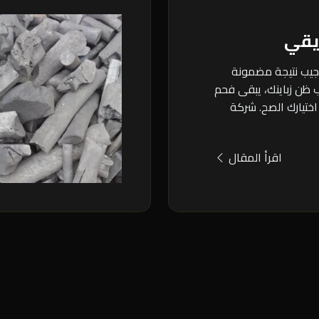
يقي
يجيب نتيجة مضمونة
ظن زباينك، يبقى فحم
اختيارك الصح. شركة
اقرأ المقال