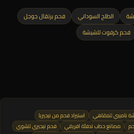
شة
الطلح السوداني
فحم برتقال جوجل
فحم كرفوت للشيشة
ة ناميبي للمقاهي
استيراد فحم من نيجيريا
حم
مصانع حطب تدفئة افريقي
فحم نيجيري للشوي