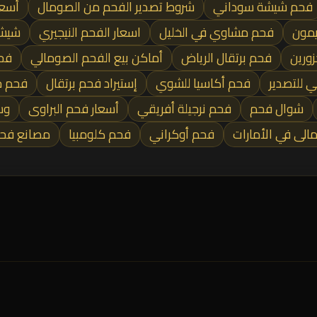
فحم شيشة سوداني
شروط تصدير الفحم من الصومال
أسعا
يمون
فحم مشاوي في الخليل
اسعار الفحم النيجيري
شيشة
ورين
فحم برتقال الرياض
أماكن بيع الفحم الصومالي
فحم
 للتصدير
فحم أكاسيا للشوي
إستيراد فحم برتقال
فحم ج
شوال فحم
فحم نرجيلة أفريقي
أسعار فحم البراوى
وس
لى في الأمارات
فحم أوكراني
فحم كلومبيا
مصانع فحم