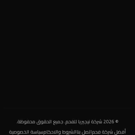
المنطقة الصناعية
+2 0122 929 2020
info@nigeria-charcoal.com
© 2026 شركة نيجيريا للفحم. جميع الحقوق محفوظة.
أفضل شركة فحم
اتصل بنا
الشروط والاحكام
سياسة الخصوصية