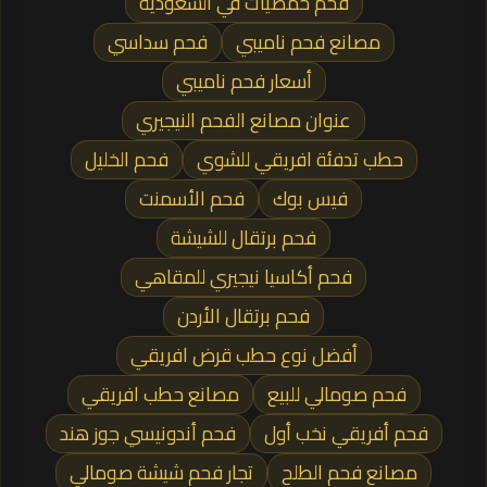
فحم حمضيات في السعودية
مصانع فحم ناميبي
فحم سداسي
أسعار فحم ناميبي
عنوان مصانع الفحم النيجيري
حطب تدفئة افريقي للشوي
فحم الخليل
فيس بوك
فحم الأسمنت
فحم برتقال للشيشة
فحم أكاسيا نيجيري للمقاهي
فحم برتقال الأردن
أفضل نوع حطب قرض افريقي
فحم صومالي للبيع
مصانع حطب افريقي
فحم أفريقي نخب أول
فحم أندونيسي جوز هند
مصانع فحم الطلح
تجار فحم شيشة صومالي