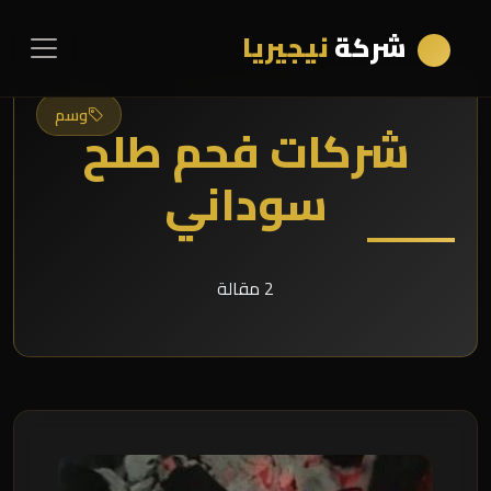
شركة
نيجيريا
وسم
شركات فحم طلح
سوداني
2 مقالة