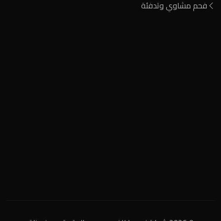
فحم مشاوي وتدفئة
المنطقة الصناعية
+2 0122 929 2020
info@nigeria-charcoal.com