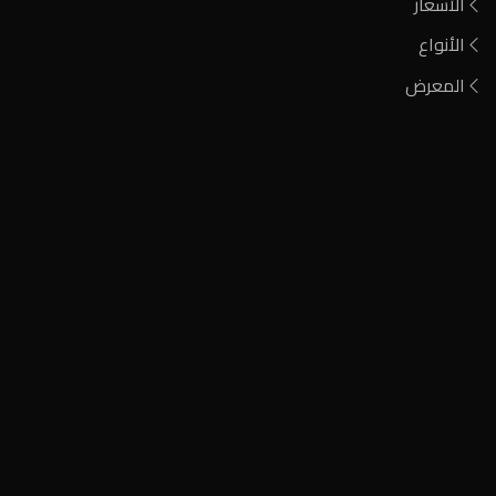
الأسعار
الأنواع
المعرض
فحم مشارة
فحم الطلح الأحمر
فحم أيين نيجيري
فحم كودا صومالي
فحم مشاوي وتدفئة