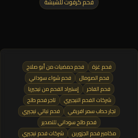
فحم كرفوت للشيشة
فحم غزة
فحم حمضيات من أبو صلاح
فحم الصومال
فحم شواء سوداني
فحم الفاخر
إستيراد الفحم من نيجيريا
شركات الفحم النيجيري
تاجر فحم طلح
تجار حطب سمر افريقي
فحم نباتي نيجيري
فحم طلح سوداني للتصدير
مكامير فحم الجزورين
شركات فحم نيجيري