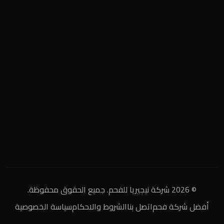
المنطقة الصناعية
+2 0122 929 2020
info@nigeria-charcoal.com
© 2026 شركة نيجيريا للفحم. جميع الحقوق محفوظة.
أفضل شركة فحم
اتصل بنا
الشروط والاحكام
سياسة الخصوصية