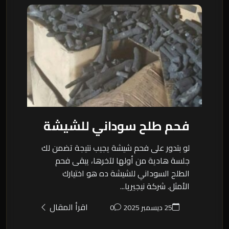
فحم طلح سوداني للشيشة
لو بتدور على فحم شيشة يجيب نتيجة تضمن لك
جلسة هادية من أولها لآخرها، يبقى فحم
الطلح السوداني للشيشة ده هو اختيارك
الأمثل. شركة نيجيريا...
اقرأ المقال
25 ديسمبر 2025
0