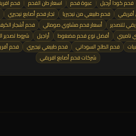
فحم كودا أرجيل
عبوة فحم
اسعار طن الفحم
فحم افري
أفريقي
فحم طبيعي من نيجيريا
تجار فحم أصابع نيجيري
قي للتصدير
أسعار فحم مشاوي صومالي
فحم أشجار الكرف
 ناميبي
أفضل نوع فحم مضغوط
أراجيل
شروط تصدير ا
ات
فحم الطلح السوداني
فحم طبيعي نيجيري
فحم أفري
شركات فحم أصابع افريقي