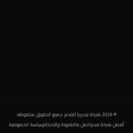
المنطقة الصناعية
+2 0122 929 2020
info@nigeria-charcoal.com
© 2026 شركة نيجيريا للفحم. جميع الحقوق محفوظة.
أفضل شركة فحم
اتصل بنا
الشروط والاحكام
سياسة الخصوصية