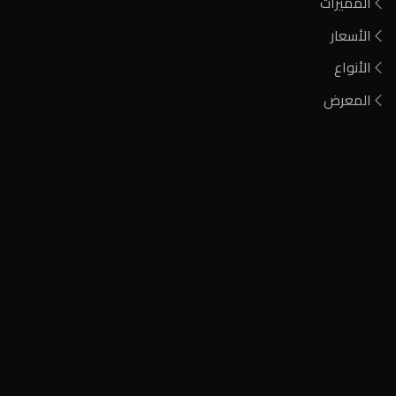
المميزات
الأسعار
الأنواع
المعرض
فحم مشارة
فحم الطلح الأحمر
فحم أيين نيجيري
فحم كودا صومالي
فحم مشاوي وتدفئة