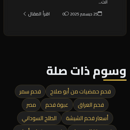
انت...
اقرأ المقال
25 ديسمبر 2025
0
وسوم ذات صلة
فحم حمضيات من أبو صلاح
فحم سمر
فحم العراق
عبوة فحم
مصر
أسعار فحم الشيشة
الطلح السوداني