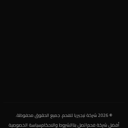
المنطقة الصناعية
+2 0122 929 2020
info@nigeria-charcoal.com
© 2026 شركة نيجيريا للفحم. جميع الحقوق محفوظة.
أفضل شركة فحم
اتصل بنا
الشروط والاحكام
سياسة الخصوصية