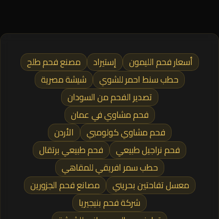
أسعار فحم الليمون
إستيراد
مصنع فحم طلح
حطب سنط احمر للشوي
شيشة مصرية
تصدير الفحم من السودان
فحم مشاوي في عمان
فحم مشاوي كولومبي
الأردن
فحم نراجيل طبيعي
فحم طبيعي برتقال
حطب سمر افريقي للمقاهي
معسل تفاحتين بحريني
مصانع فحم الجزورين
شركة فحم بنيجيريا