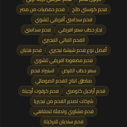
فحم كوستي طلح
فحم حمضيات من مصر
فحم سداسي أفريقي للشوي
تجار حطب سمر افريقي
فحم سداسي
الفحم النباتي النيجيري
أفضل نوع فحم شيشة نيجيري
فحم هلبان
فحم مضغوط افريقي للشوي
سعر حطب القرض
استيراد فحم
مناطق انتاج الفحم الصومالي
فحم أراجيل كلومبي
فحم كرفوت أرجيلة
شركات تصدير الفحم من نيجيريا
فحم مشاوي وتدفئة للمقاهي
فحم سنديان للاركيلة