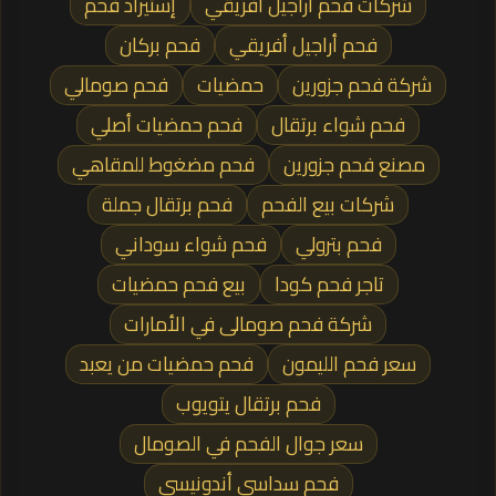
شركات فحم أراجيل افريقي
إستيراد فحم
فحم أراجيل أفريقي
فحم بركان
شركة فحم جزورين
حمضيات
فحم صومالي
فحم شواء برتقال
فحم حمضيات أصلي
مصنع فحم جزورين
فحم مضغوط للمقاهي
شركات بيع الفحم
فحم برتقال جملة
فحم بترولي
فحم شواء سوداني
تاجر فحم كودا
بيع فحم حمضيات
شركة فحم صومالى في الأمارات
سعر فحم الليمون
فحم حمضيات من يعبد
فحم برتقال يتويوب
سعر جوال الفحم في الصومال
فحم سداسي أندونيسي