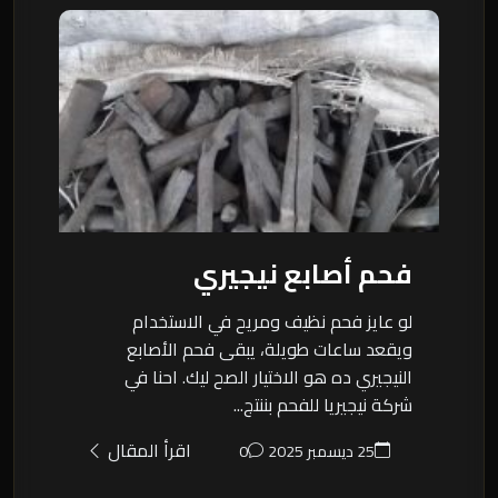
فحم أصابع نيجيري
لو عايز فحم نظيف ومريح في الاستخدام
ويقعد ساعات طويلة، يبقى فحم الأصابع
النيجيري ده هو الاختيار الصح ليك. احنا في
شركة نيجيريا للفحم بننتج...
اقرأ المقال
25 ديسمبر 2025
0