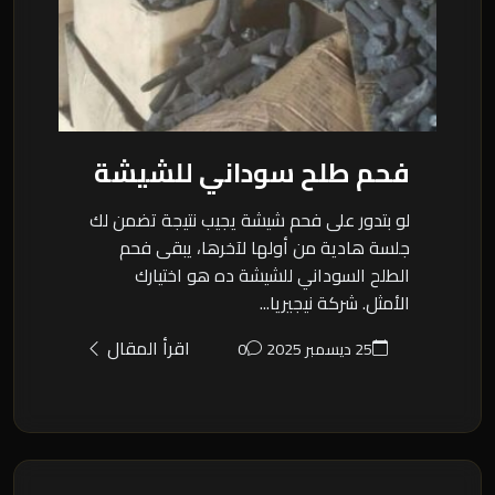
فحم طلح سوداني للشيشة
لو بتدور على فحم شيشة يجيب نتيجة تضمن لك
جلسة هادية من أولها لآخرها، يبقى فحم
الطلح السوداني للشيشة ده هو اختيارك
الأمثل. شركة نيجيريا...
اقرأ المقال
25 ديسمبر 2025
0