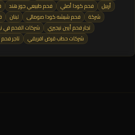
أربيل
فحم كودا أصلي
فحم طبيعي جوز هند
ف
شركة
فحم شيشه كودا صومالى
لبنان
ف
تجار فحم أيين نيجيري
شركات الفحم في نيج
شركات حطب قرض افريقي
تاجر فحم 