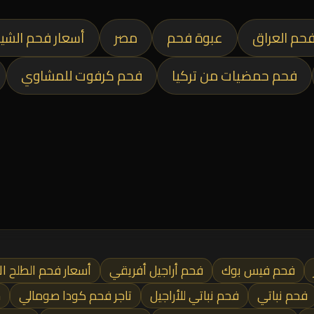
حم العراق
عبوة فحم
مصر
أسعار فحم الشي
فحم حمضيات من تركيا
فحم كرفوت للمشاوي
فحم فيس بوك
فحم أراجيل أفريقي
أسعار فحم الطلح ال
فحم نباتي
فحم نباتي للأراجيل
تاجر فحم كودا صومالي
ش