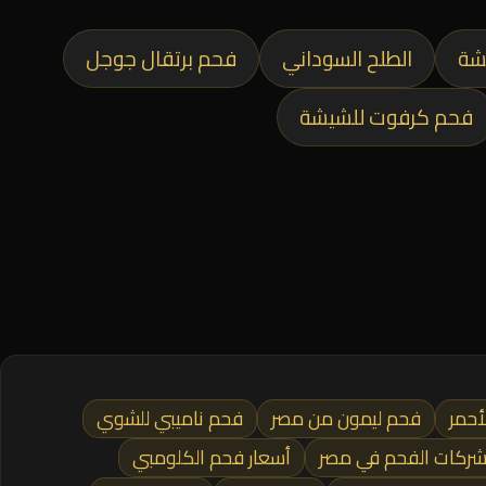
شة
الطلح السوداني
فحم برتقال جوجل
فحم كرفوت للشيشة
أحمر
فحم ليمون من مصر
فحم ناميبي للشوي
ركات الفحم في مصر
أسعار فحم الكلومبي