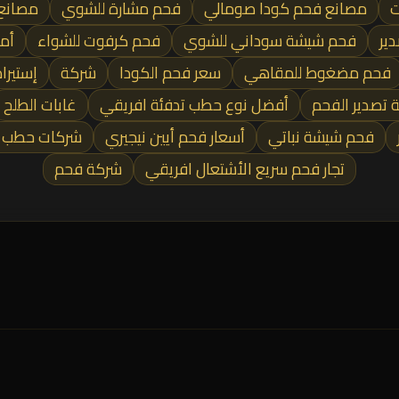
ت
مصانع فحم كودا صومالي
فحم مشارة للشوي
مصانع
ير
فحم شيشة سوداني للشوي
فحم كرفوت للشواء
أما
فحم مضغوط للمقاهي
سعر فحم الكودا
شركة
إستيراد
 تصدير الفحم
أفضل نوع حطب تدفئة افريقي
غابات الطلح
فحم شيشة نباتي
أسعار فحم أيين نيجيري
شركات حطب 
تجار فحم سريع الأشتعال افريقي
شركة فحم