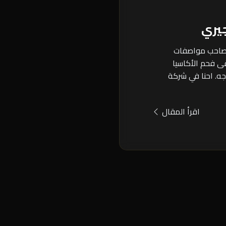
يري
وصاحب مواصفات
ى فحم الأكاسيا
اجه. احنا في شركة
اقرأ المقال