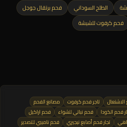
شة
الطلح السوداني
فحم برتقال جوجل
فحم كرفوت للشيشة
الاشتعال
تاجر فحم كرفوت
مصانع الفحم
ر فحم الكودا
فحم نباتي للشواء
فحم اراكيل
اهي
تجار فحم أصابع نيجيري
فحم ناميبي للتصدير