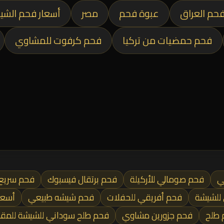
حم العراق
عبوة فحم
مصر
أسعار فحم الشي
فحم حمضيات من تركيا
فحم كرفوت للمشاوي
ي
فحم صومالي للأركيلة
فحم برتقال فيسبوك
فحم سريع 
للشيشة
فحم أفريقي للحفلات
فحم شيشه طبيعي
أسعا
 طلح
فحم جزورين مشاوي
فحم طلح سوداني للشيشة للمق