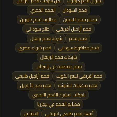
شوال فحم كرفوت
كل شركات فحم البرتقال
فحم السودان
الفحم الحجري
تصدير فحم الليمون
مطلوب فحم جزورين
فحم أراجيل أفريقي
طلح سوداني
فحم فحم
شركة فحم برتقال
فحم مطغوط سوداني
فحم شواء مصري
شركات فحم البرتقال
فحم حمضيات في إسرائيل
فحم افريقي للبيع الكويت
فحم أراجيل طبيعي
فحم مكعبات للشيشة
فحم طلح للأراجيل
شركات استيراد الفحم النيجيري
مصانع الفحم في نيجيريا
أسعار فحم طبيعي افريقي
الدمازين