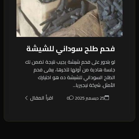
فحم طلح سوداني للشيشة
لو بتدور على فحم شيشة يجيب نتيجة تضمن لك
جلسة هادية من أولها لآخرها، يبقى فحم
الطلح السوداني للشيشة ده هو اختيارك
الأمثل. شركة نيجيريا...
اقرأ المقال
25 ديسمبر 2025
0