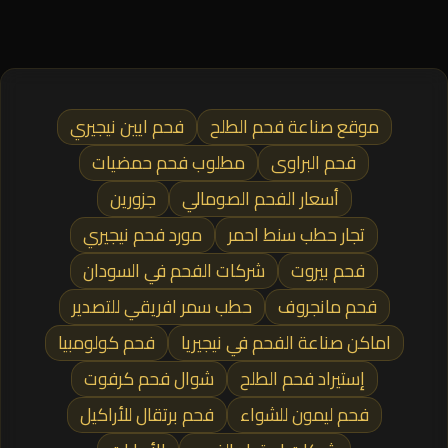
موقع صناعة فحم الطلح
فحم ايين نيجيري
فحم البراوى
مطلوب فحم حمضيات
أسعار الفحم الصومالي
جزورين
تجار حطب سنط احمر
مورد فحم نيجيري
فحم بيروت
شركات الفحم في السودان
فحم مانجروف
حطب سمر افريقي للتصدير
اماكن صناعة الفحم في نيجيريا
فحم كولومبيا
إستيراد فحم الطلح
شوال فحم كرفوت
فحم ليمون للشواء
فحم برتقال للأراكيل