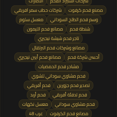
شركات استيراد الفحم
الأمارات
مصنع فحم كرفوت
شركات حطب سمر افريقي
وسم فحم الطلح السوداني
معسل سلوم
شنطة فحم
مصانع فحم الليمون
تاجر فحم شيشة نيجيري
مصانع وشركات فحم البرتقال
أحسن شركة فحم
مصانع فحم أيين نيجيري
مشاحر فحم الحمضيات
فحم مشاوي سوداني للشوي
تصدير فحم جزورين
فحم أفريقي
فحم تدفئة أفريقي
فحم أربد
فحم مشاوي سوداني
معسل نكهات
مصانع فحم الكرفوت
عرب 48