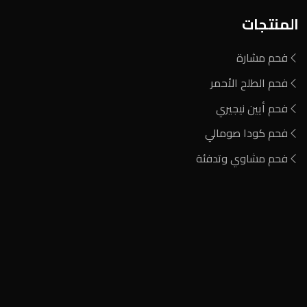
المنتجات
فحم مشارة
فحم الطلح الأحمر
فحم أيين نيجيري
فحم كودا صومالي
فحم مشاوي وتدفئة
المنطقة الصناعية
+2 0122 929 2020