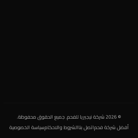
المنطقة الصناعية
+2 0122 929 2020
info@nigeria-charcoal.com
© 2026 شركة نيجيريا للفحم. جميع الحقوق محفوظة.
أفضل شركة فحم
اتصل بنا
الشروط والاحكام
سياسة الخصوصية