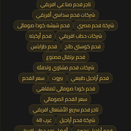
تاجر فحم صناعي افريقي
شركات فحم سداسي أفريقي
شركة فحم مصري
فحم شيشه كودا صومالى
شركات حطب افريقي
فحم أركيله
فحم كوستي طلح
فحم طرابلس
فحم برتقال مصنوع
شركات فحم مشاوي وتدفئة
فحم أراجيل طبيعي
بيروت
سعر الفحم
فحم كودا صومالي للمقاهي
سعر الفحم الصومالي
تاجر فحم سريع الأشتعال افريقي
شركة فحم أراجيل
عرب 48
فحم أراجيل نيجيري
أفضل نوع حطب افريقي