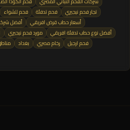
شركات الفحم النباتي المصري
فحم الكودا الص
تجار فحم نيجيري
فحم تدفئة
فحم للشواء
أسعار حطب قرض افريقي
أفضل شركة
أفضل نوع حطب تدفئة افريقي
مورد فحم نيجيري
ا
فحم ارجيل
رخام مصري
بغداد
مناطق