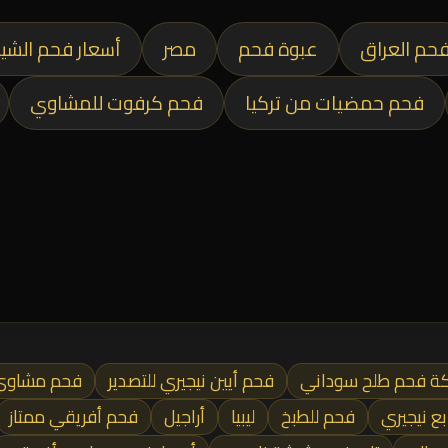
حم العراق
عبوة فحم
مصر
أسعار فحم الشي
فحم حمضيات من تركيا
فحم كرفوت للمشاوي
ة فحم طلح سوداني
فحم أيين نيجيري للتصدير
فحم مشاوي 
ع نيجيري
فحم للطبخ
ليبيا
أراجيل
فحم أفريقي ممتاز