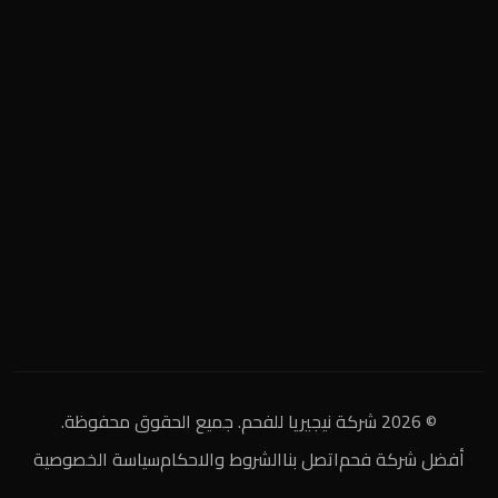
المنطقة الصناعية
+2 0122 929 2020
info@nigeria-charcoal.com
© 2026 شركة نيجيريا للفحم. جميع الحقوق محفوظة.
أفضل شركة فحم
اتصل بنا
الشروط والاحكام
سياسة الخصوصية