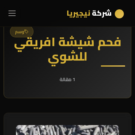
شركة
نيجيريا
وسم
فحم شيشة افريقي
للشوي
1 مقالة