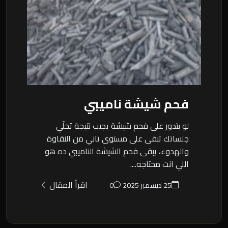
فحم شيشة ناميبي
لو بتدور على فحم شيشة يجيب نتيجة تخلّي
جلساتك تبقى على مستوى تاني من النقاوة
والهدوء، يبقى فحم الشيشة الناميبي ده هو
اللي انت محتاجه....
اقرأ المقال
25 ديسمبر 2025
0