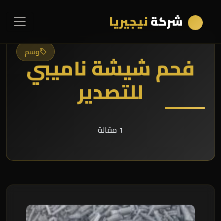
شركة
نيجيريا
وسم
فحم شيشة ناميبي
للتصدير
1 مقالة