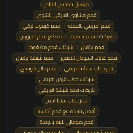
معسل تفاحتين الفاخر
فحم مشاوي افريقي للشوي
فحم افريقي بالجملة
فحم كرفوت تركي
شركات الفحم بالضفة
مصانع فحم الجزورين
فحم برتقال
شركات فحم مضغوط
فحم غابات السودان للتصدير
فحم شيشة برتقال
تاجر حطب تدفئة افريقي
فحم طلح كوستي
شركات حطب قرض افريقي
شركات فحم شيشة افريقي
تجار حطب سنط احمر
أفضل شركة بيع فحم أكاسيا
فحم صومالي للبيع بالجملة
فحم شيشه صومالي
تجار فحم طلح سوداني