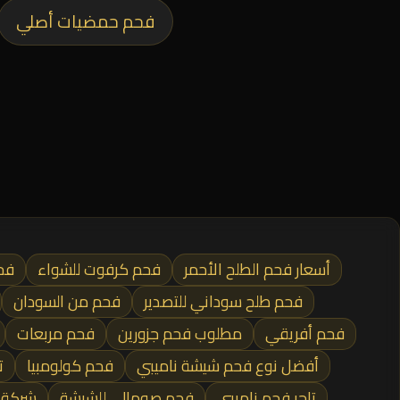
فحم حمضيات أصلي
أسعار فحم الطلح الأحمر
فحم كرفوت للشواء
فح
فحم طلح سوداني للتصدير
فحم من السودان
فحم أفريقي
مطلوب فحم جزورين
فحم مربعات
أفضل نوع فحم شيشة ناميبي
فحم كولومبيا
ت
تاجر فحم ناميبي
فحم صومالي للشيشة
شركة 