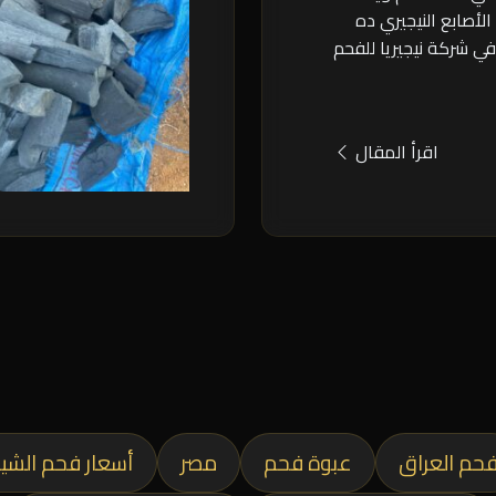
لأصابع النيجيري ده
 في شركة نيجيريا للفحم
اقرأ المقال
حم العراق
عبوة فحم
مصر
أسعار فحم الشي