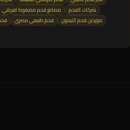
شركات الفحم
مصانع فحم مضغوط افريقي
موردين فحم الليمون
فحم طبيعي مصري
فحم 