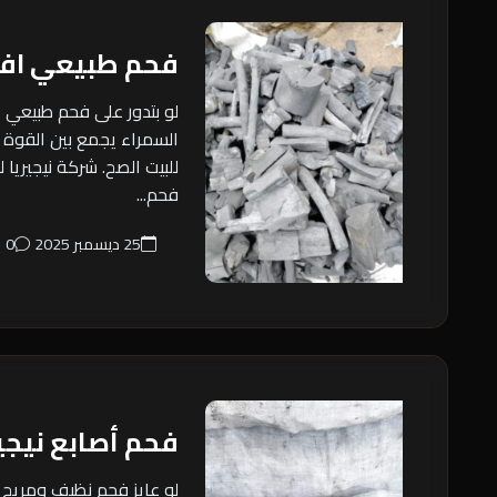
فحم طبيعي اف
لو بتدور على فحم طبيعي 
السمراء يجمع بين القوة 
للبيت الصح. شركة نيجيريا 
فحم...
25 ديسمبر 2025
0
فحم أصابع نيجي
لو عايز فحم نظيف ومريح 