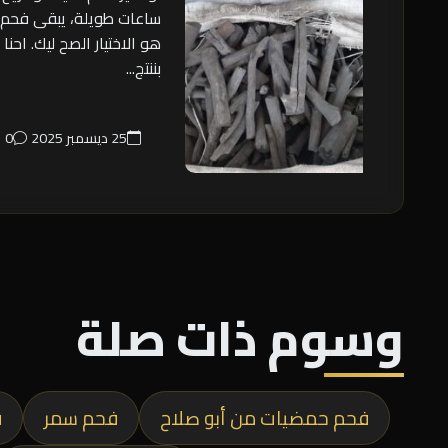
ساعات طويلة، يبقى فحم ا
هو الاختيار الصح ليك. احنا
بننتج...
25 ديسمبر 2025
0
وسوم ذات صلة
فحم حمضيات من أبو صلاح
فحم سمر
ف