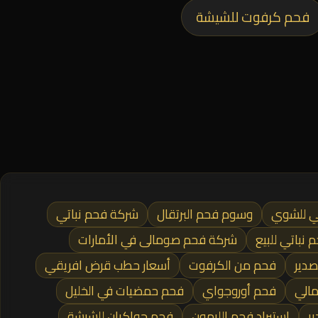
فحم كرفوت للشيشة
ي للشوي
وسوم فحم البرتقال
شركة فحم نباتي
 نباتي للبيع
شركة فحم صومالى في الأمارات
دير
فحم من الكرفوت
أسعار حطب قرض افريقي
مالي
فحم أوروجواي
فحم حمضيات في الخليل
ر
إستيراد فحم الليمون
فحم جواكيان للشيشة