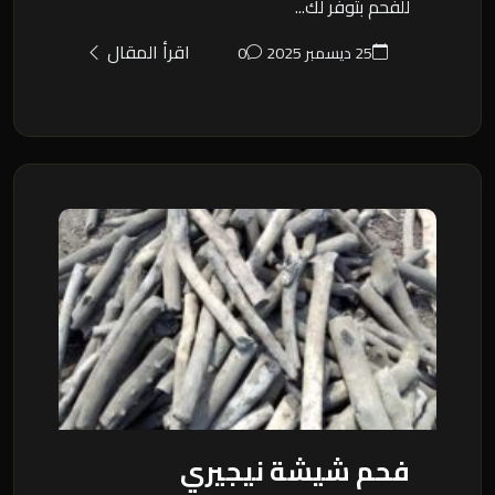
للفحم بتوفر لك...
اقرأ المقال
25 ديسمبر 2025
0
فحم شيشة نيجيري