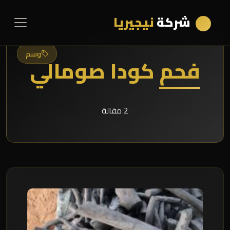
شركة
نيجيريا
وسم
فحم كودا صومالي
2 مقالة