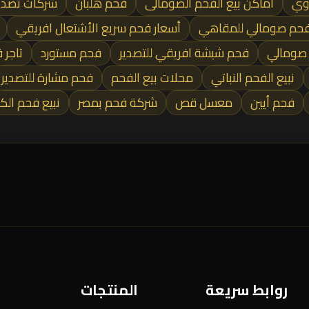
وي
أماكن بيع الفحم الصومالى
فحم هلبان
شركات تصدير
حم صومالي للمقاهي
أسعار فحم سريع الأشتعال افريقي
صومالي
فحم شيشة افريقي للتصدير
فحم مستورد
تاجر 
نبيع الفحم النباتي
محلات بيع الفحم
فحم مشارة للتصدير
فحم أيين
معسل قص
شركة فحم بمصر
نبيع فحم ال
روابط سريعة
المنتجات