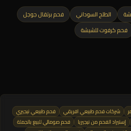
شة
الطلح السوداني
فحم برتقال جوجل
فحم كرفوت للشيشة
ر
شركات فحم طبيعي افريقي
فحم طبيعي نيجيري
إستيراد الفحم من نيجيريا
فحم صومالي للبيع بالجملة