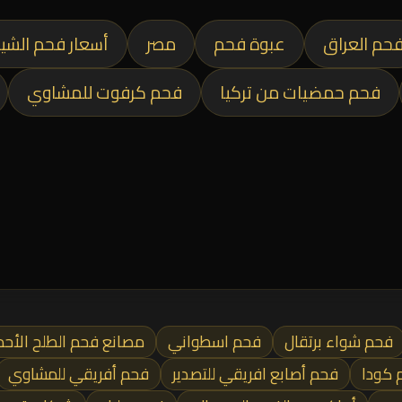
حم العراق
عبوة فحم
مصر
أسعار فحم الشي
فحم حمضيات من تركيا
فحم كرفوت للمشاوي
فحم شواء برتقال
فحم اسطواني
مصانع فحم الطلح الأحم
 كودا
فحم أصابع افريقي للتصدير
فحم أفريقي للمشاوي