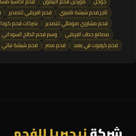
جوجل
موردين فحم الليمون
فحم أكاسيا مشا
تاجر فحم شيشة ناميبي
فحم افريقي للتصدير
ف
فحم مشاوي صومالي للتصدير
شركات فحم كودا 
مصانع حطب افريقي
وسم فحم الطلح السوداني
فحم كرفوت في يعبد
فحم مصر
فحم شيشة نباتي
شركة
نيجيريا للفحم