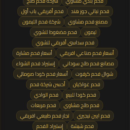
فحم بلدي مشاوي
شركة فحم طلح
فحم نباتي جوز هند
فحم أفريقي باب أول
مصنع فحم مشاوي
شركة فحم الليمون
ليمون
فحم مضغوط للشوي
فحم سداسي أفريقي للشوي
أسعار فحم صناعي افريقي
أسعار فحم مشارة
مصانع فحم طلح سوداني
إستيراد فحم الشواء
شوال فحم كرفوت
أسعار فحم كودا صومالي
فحم غواكيان
أحسن شركة فحم
فحم كودا للبيع
فحم الوادي
فحم طلح مشاوي
فحم مربعات
فحم ايين نيجيري
تجار فحم طبيعي افريقي
فحم شيشة
إستيراد الفحم