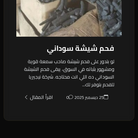
فحم شيشة سوداني
لو بتدور على فحم شيشة صاحب سمعة قوية
ومشهور بثباته في السوق، يبقى فحم الشيشة
السوداني ده اللي انت محتاجه. شركة نيجيريا
للفحم بتوفر لك...
اقرأ المقال
25 ديسمبر 2025
0