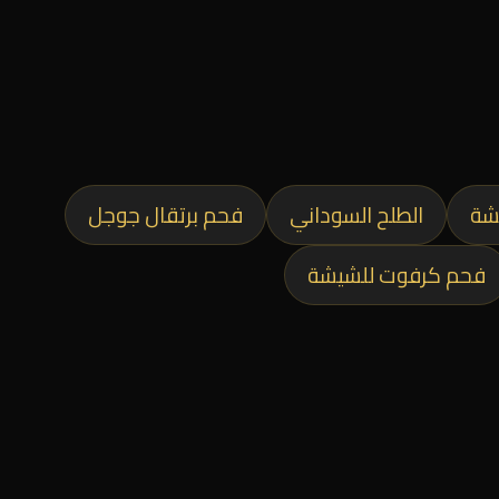
شة
الطلح السوداني
فحم برتقال جوجل
فحم كرفوت للشيشة