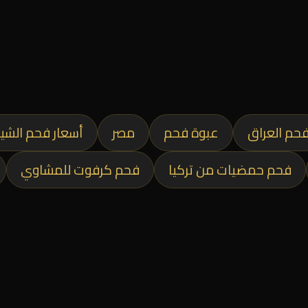
حم العراق
عبوة فحم
مصر
أسعار فحم الشي
فحم حمضيات من تركيا
فحم كرفوت للمشاوي