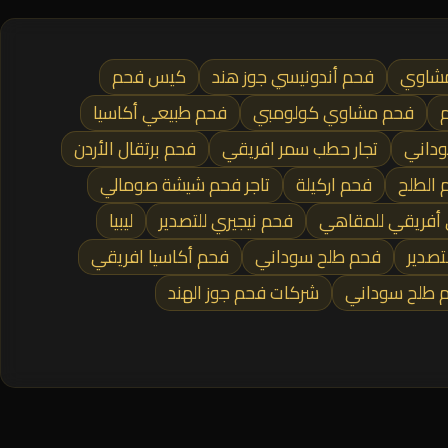
مشاوي
فحم أندونيسي جوز هند
كيس فحم
م
فحم مشاوي كولومبي
فحم طبيعي أكاسيا
وداني
تجار حطب سمر افريقي
فحم برتقال الأردن
الطلح
فحم اركيلة
تاجر فحم شيشة صومالي
أفريقي للمقاهي
فحم نيجيري للتصدير
ليبيا
تصدير
فحم طلح سوداني
فحم أكاسيا افريقي
م طلح سوداني
شركات فحم جوز الهند