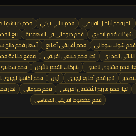
تاجر فحم أراجيل افريقي
فحم نباتي تركي
فحم كربتشو لل
شركات فحم نيجيري
فحم صومالى في السعودية
بيع الفح
فحم شواء سوداني
فحم أفريقي أصابع
أسعار فحم طلح س
النباتي المصري
تجار فحم طبيعي افريقي
موقع صناعة فحم 
ار فحم مشاوي ناميبي
شركات الفحم بالأردن
فحم سداسي 
تصدير
تاجر فحم أصابع نيجيري
أيين
فحم أكاسيا نيجيري لل
تجار فحم سريع الأشتعال افريقي
فحم صومالى
تجار فح
فحم مضغوط افريقي للمقاهي