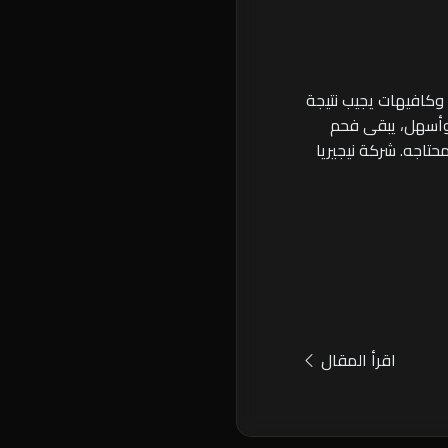
 وكافيهات يجيب نتيجة
 وأسهل، يبقى فحم
حتاجه. شركة نيجيريا
اقرأ المقال